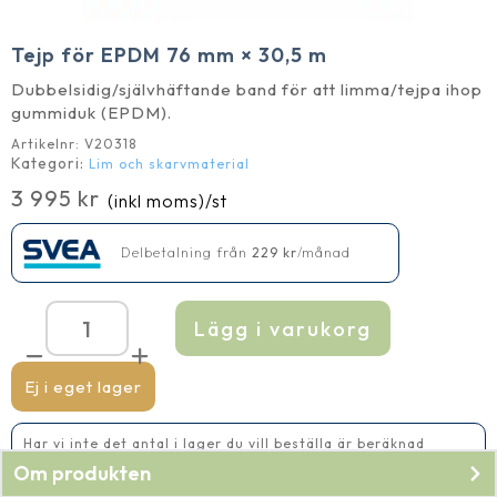
Tejp för EPDM 76 mm × 30,5 m
Dubbelsidig/självhäftande band för att limma/tejpa ihop
gummiduk (EPDM).
Artikelnr:
V20318
Kategori:
Lim och skarvmaterial
3 995
kr
(inkl moms)
/st
Delbetalning från
229
kr
/månad
Lägg i varukorg
Tejp
för
EPDM
76
Ej i eget lager
mm
×
30,5
Har vi inte det antal i lager du vill beställa är beräknad
m
leveranstid 2-5 vardagar
mängd
Om produkten