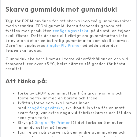
Skarva gummiduk mot gummiduk!
Tejp för EPDM används för att skarva ihop två gummiduksbitar
med varandra. EPDM gummidukarna förbereds genom att
tvättas med produkten
renögringsvätska
, på de ställen tejpen
skall fästas. Detta är speciellt viktigt om gummimattan inte
är ny utan det är en befintlig gummimatta som skall skarvas.
Därefter appliceras
Single-Ply Primer
på båda sidor där
tejpen ska läggas.
Gummiduk ska bara limmas i torra väderförhållanden och vid
temperaturer över +5 °C, helst närmre +15 grader för bästa
resultat.
Att tänka på:
torka av EPDM gummimattan från grövre smuts och
fasta partiklar med en borste och trasa
tvätta ytorna som ska limmas innan
med
rengöringsvätska
, skrubba tills ytan får en matt
svart färg, var extra noga vid fabriksskarvar och låt den
rena ytan torka
Stryk på
Single-Ply Primer
låt det torka ca 5 minuter
innan du sätter på tejpen
fäst tejpen på skarven på den undre gummiduken och