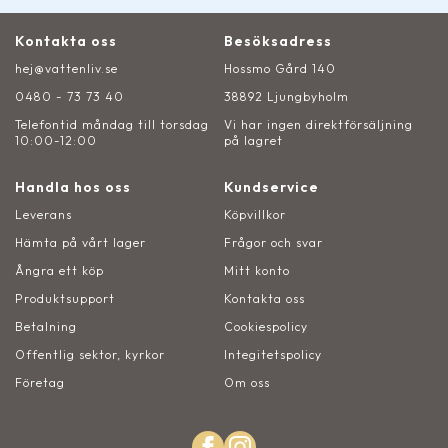
Kontakta oss
Besöksadress
hej@vattenliv.se
Hossmo Gård 140
0480 - 73 73 40
38892 Ljungbyholm
Telefontid måndag till torsdag
Vi har ingen direktförsäljning
10:00-12:00
på lagret
Handla hos oss
Kundservice
Leverans
Köpvillkor
Hämta på vårt lager
Frågor och svar
Ångra ett köp
Mitt konto
Produktsupport
Kontakta oss
Betalning
Cookiespolicy
Offentlig sektor, kyrkor
Integitetspolicy
Företag
Om oss