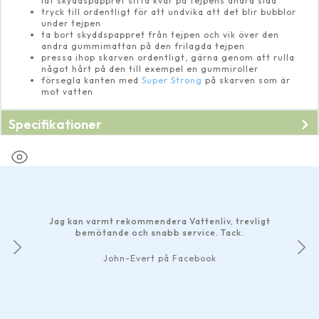
låt skyddspappret sitta kvar på tejpens andra sida
tryck till ordentligt för att undvika att det blir bubblor
under tejpen
ta bort skyddspappret från tejpen och vik över den
andra gummimattan på den frilagda tejpen
pressa ihop skarven ordentligt, gärna genom att rulla
något hårt på den till exempel en gummiroller
försegla kanten med
Super Strong
på skarven som är
mot vatten
Specifikationer
Jag kan varmt rekommendera Vattenliv, trevligt
bemötande och snabb service. Tack.
John-Evert på Facebook