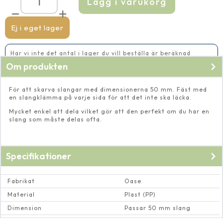
Lägg i varukorg
Skarvkoppling
50
mm
mängd
Ej i eget lager
Har vi inte det antal i lager du vill beställa är beräknad
leveranstid 5-10 vardagar
Om produkten
För att skarva slangar med dimensionerna 50 mm. Fäst med
en slangklämma på varje sida för att det inte ska läcka.
Mycket enkel att dela vilket gör att den perfekt om du har en
slang som måste delas ofta.
Specifikationer
Fabrikat
Oase
Material
Plast (PP)
Dimension
Passar 50 mm slang
Max vattentemperatur
40 Cº