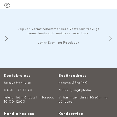
Jag kan varmt rekommendera Vattenliv, trevligt
bemötande och snabb service. Tack.
John-Evert på Facebook
Kontakta oss
Besöksadress
hej@vattenliv.se
Hossmo Gård 140
0480 - 73 73 40
38892 Ljungbyholm
Telefontid måndag till torsdag
Vi har ingen direktförsäljning
10:00-12:00
på lagret
Handla hos oss
Kundservice