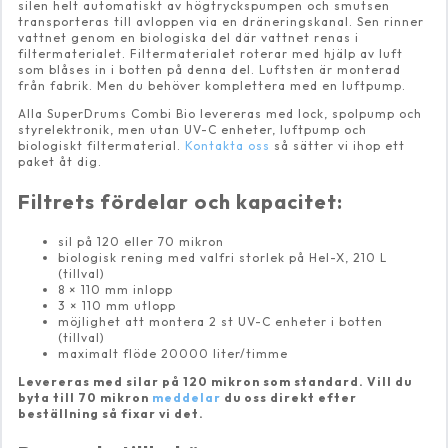
silen helt automatiskt av högtryckspumpen och smutsen
transporteras till avloppen via en dräneringskanal. Sen rinner
vattnet genom en biologiska del där vattnet renas i
filtermaterialet. Filtermaterialet roterar med hjälp av luft
som blåses in i botten på denna del. Luftsten är monterad
från fabrik. Men du behöver komplettera med en luftpump.
Alla SuperDrums Combi Bio levereras med lock, spolpump och
styrelektronik, men utan UV-C enheter, luftpump och
biologiskt filtermaterial.
Kontakta oss
så sätter vi ihop ett
paket åt dig.
Filtrets fördelar och kapacitet:
sil på 120 eller 70 mikron
biologisk rening med valfri storlek på Hel-X, 210 L
(tillval)
8 × 110 mm inlopp
3 × 110 mm utlopp
möjlighet att montera 2 st UV-C enheter i botten
(tillval)
maximalt flöde 20000 liter/timme
Levereras med silar på 120 mikron som standard. Vill du
byta till 70 mikron
meddelar
du oss direkt efter
beställning så fixar vi det.