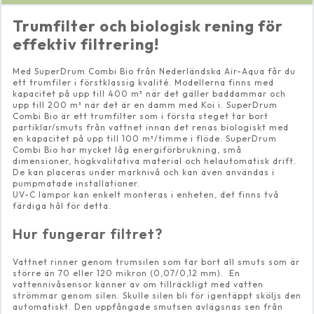
Trumfilter och biologisk rening för
effektiv filtrering!
Med SuperDrum Combi Bio från Nederländska Air-Aqua får du
ett trumfiler i förstklassig kvalité. Modellerna finns med
kapacitet på upp till 400 m³ när det gäller baddammar och
upp till 200 m³ när det är en damm med Koi i. SuperDrum
Combi Bio är ett trumfilter som i första steget tar bort
partiklar/smuts från vattnet innan det renas biologiskt med
en kapacitet på upp till 100 m³/timme i flöde. SuperDrum
Combi Bio har mycket låg energiförbrukning, små
dimensioner, högkvalitativa material och helautomatisk drift.
De kan placeras under marknivå och kan även användas i
pumpmatade installationer.
UV-C lampor kan enkelt monteras i enheten, det finns två
färdiga hål för detta.
Hur fungerar filtret?
Vattnet rinner genom trumsilen som tar bort all smuts som är
större än 70 eller 120 mikron (0,07/0,12 mm). En
vattennivåsensor känner av om tillräckligt med vatten
strömmar genom silen. Skulle silen bli för igentäppt sköljs den
automatiskt. Den uppfångade smutsen avlägsnas sen från