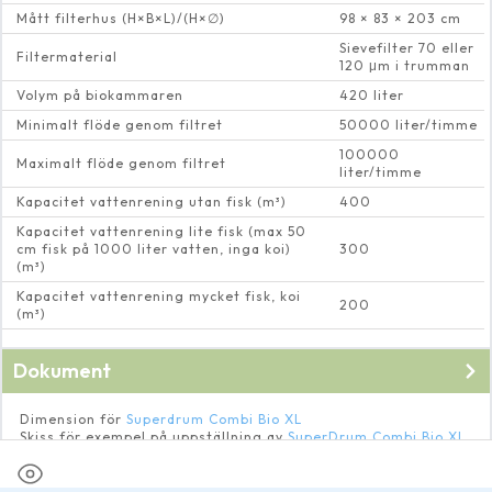
Mått filterhus (H×B×L)/(H×∅)
98 × 83 × 203 cm
Sievefilter 70 eller
Filtermaterial
120 μm i trumman
Volym på biokammaren
420 liter
Minimalt flöde genom filtret
50000 liter/timme
100000
Maximalt flöde genom filtret
liter/timme
Kapacitet vattenrening utan fisk (m³)
400
Kapacitet vattenrening lite fisk (max 50
cm fisk på 1000 liter vatten, inga koi)
300
(m³)
Kapacitet vattenrening mycket fisk, koi
200
(m³)
Dokument
Dimension för
Superdrum Combi Bio XL
Skiss för exempel på uppställning av
SuperDrum Combi Bio XL
Manual till
Superdrum Combi Bio XL
(extern länk, engelska)