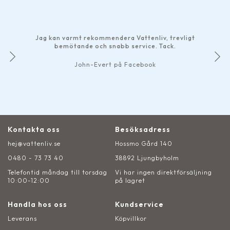
Jag kan varmt rekommendera Vattenliv, trevligt
bemötande och snabb service. Tack.
John-Evert på Facebook
Kontakta oss
Besöksadress
hej@vattenliv.se
Hossmo Gård 140
0480 - 73 73 40
38892 Ljungbyholm
Telefontid måndag till torsdag
Vi har ingen direktförsäljning
10:00-12:00
på lagret
Handla hos oss
Kundservice
Leverans
Köpvillkor