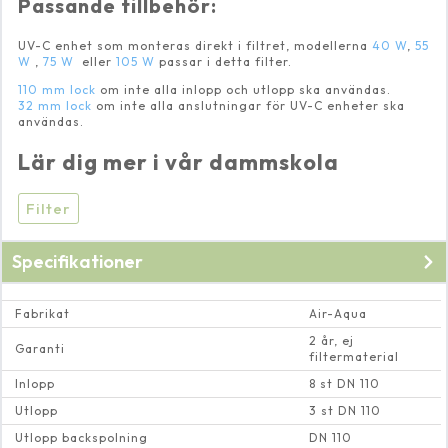
Passande tillbehör:
UV-C enhet som monteras direkt i filtret, modellerna
40 W
,
55
W
,
75 W
eller
105 W
passar i detta filter.
110 mm lock
om inte alla inlopp och utlopp ska användas.
32 mm lock
om inte alla anslutningar för UV-C enheter ska
användas.
Lär dig mer i vår dammskola
Filter
Specifikationer
Fabrikat
Air-Aqua
2 år, ej
Garanti
filtermaterial
Inlopp
8 st DN 110
Utlopp
3 st DN 110
Utlopp backspolning
DN 110