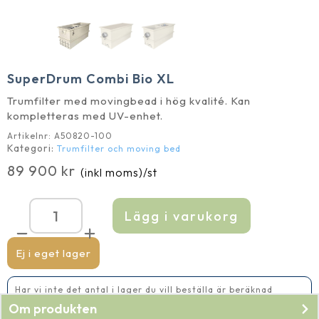
SuperDrum Combi Bio XL
Trumfilter med movingbead i hög kvalité. Kan
kompletteras med UV-enhet.
Artikelnr:
A50820-100
Kategori:
Trumfilter och moving bed
89 900
kr
(inkl moms)
/st
Lägg i varukorg
SuperDrum
Combi
Bio
XL
Ej i eget lager
mängd
Har vi inte det antal i lager du vill beställa är beräknad
leveranstid 14-20 vardagar
Om produkten