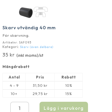
Skarv utvändig 40 mm
För skarvning.
Artikelnr:
SAF093
Kategori:
Skarv (även delbara)
35
kr
(inkl moms)
/st
Mängdrabatt
Antal
Pris
Rabatt
4 - 9
31,50
kr
10%
10+
29,75
kr
15%
Lägg i varukorg
Skarv