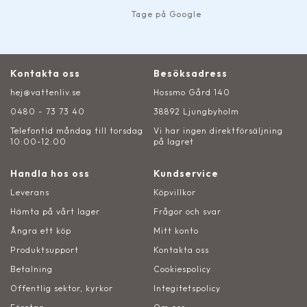
Tage på Google
Kontakta oss
Besöksadress
hej@vattenliv.se
Hossmo Gård 140
0480 - 73 73 40
38892 Ljungbyholm
Telefontid måndag till torsdag
Vi har ingen direktförsäljning
10:00-12:00
på lagret
Handla hos oss
Kundservice
Leverans
Köpvillkor
Hämta på vårt lager
Frågor och svar
Ångra ett köp
Mitt konto
Produktsupport
Kontakta oss
Betalning
Cookiespolicy
Offentlig sektor, kyrkor
Integitetspolicy