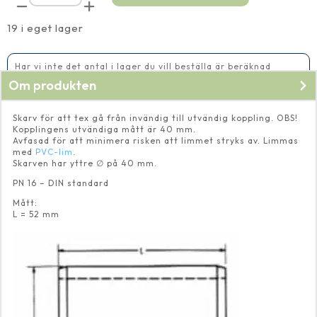
utvändig
40
mm
19 i eget lager
mängd
Har vi inte det antal i lager du vill beställa är beräknad
leveranstid 14-20 vardagar
Om produkten
Skarv för att tex gå från invändig till utvändig koppling. OBS!
Kopplingens utvändiga mått är 40 mm.
Avfasad för att minimera risken att limmet stryks av. Limmas
med
PVC-lim
.
Skarven har yttre ∅ på 40 mm.
PN 16 – DIN standard
Mått:
L = 52 mm