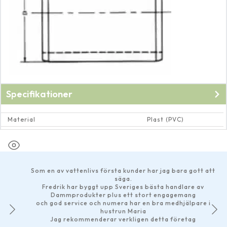
Specifikationer
Material
Plast (PVC)
Dimension rör och rörkopplingar
Utvändig ∅ 40 mm
Som en av vattenlivs första kunder
har jag bara gott att
säga.
Fredrik har byggt upp Sveriges bästa handlare av
Dammprodukter plus ett stort engagemang
och god service
och numera har en bra medhjälpare i
hustrun Maria
Jag rekommenderar verkligen detta företag