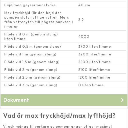
Höjd med geysermunstycke
40 cm
Max tryckhöjd (är den höjd där
pumpen slutar att ge vatten. Mäts
2.9
från vattenytan till högsta punkten.)
i meter
Flöde vid 0 m (genom slang)
4000
liter/timme
Flöde vid 0,5 m (genom slang)
3700 liter/timme
Flöde vid 1 m (genom slang)
3200 liter/timme
Flöde vid 1,5 m (genom slang)
2800 liter/timme
Flöde vid 2 m (genom slang)
2100 liter/timme
Flöde vid 2,5 m (genom slang)
1200 liter/timme
Flöde vid 3 m (genom slang)
0 liter/timme
Dokument
Bruksanvisning till
Superjet 2000/3000/4000/5000
Vad är max tryckhöjd/max lyfthöjd?
Vi och många tillverkare av pumpar anger oftast maximal