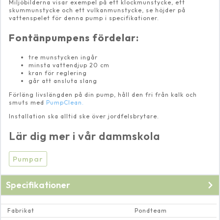
Miljöbilderna visar exempel på ett klockmunstycke, ett
skummunstycke och ett vulkanmunstycke, se höjder på
vattenspelet för denna pump i specifikationer.
Fontänpumpens fördelar:
tre munstycken ingår
minsta vattendjup 20 cm
kran för reglering
går att ansluta slang
Förläng livslängden på din pump, håll den fri från kalk och
smuts med
PumpClean.
Installation ska alltid ske över jordfelsbrytare.
Lär dig mer i vår dammskola
Pumpar
Specifikationer
Fabrikat
Pondteam