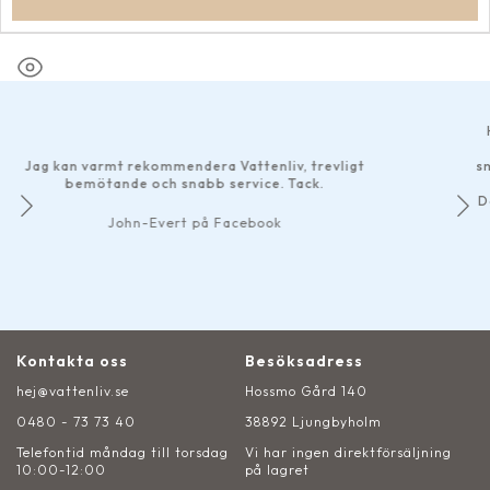
Har gjort ett par
bra som helst. 
t rekommendera Vattenliv, trevligt
smidiga betalnings
de och snabb service. Tack.
h
Det märks att de 
ohn-Evert på Facebook
Kontakta oss
Besöksadress
hej@vattenliv.se
Hossmo Gård 140
0480 - 73 73 40
38892 Ljungbyholm
Telefontid måndag till torsdag
Vi har ingen direktförsäljning
10:00-12:00
på lagret