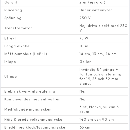
Garanti
2 år (ej rotor)
Placering
Under vattenytan
Spänning
230 V
Nej, drivs direkt med 230
Transformator
V
Effekt
75 W
Längd elkabel
10 m
Mått pumphus (H×B×L)
14 cm, 13 cm, 24 cm
Inlopp
Galler
Invändig ¾" gänga +
fontän och anslutning
Utlopp
för 19, 25 och 32 mm
slang.
Elektrisk varvtalsreglering
Nej
Kan användas med saltvatten
Nej
3 st, klocka, vulkan &
Medföljande munstycken
skum
Höjd & bredd vulkanmunstycke
140 cm och 90 cm
Bredd med klock/lavamunstycke
65 cm