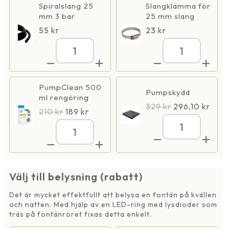
Spiralslang 25
Slangklämma för
mm 3 bar
25 mm slang
55
kr
23
kr
Superjet
Superjet
4000
4000
mängd
mängd
PumpClean 500
Pumpskydd
ml rengöring
329
kr
296,10
kr
210
kr
189
kr
Superjet
Superjet
4000
4000
mängd
mängd
Välj till belysning (rabatt)
Det är mycket effektfullt att belysa en fontän på kvällen
och natten. Med hjälp av en LED-ring med lysdioder som
träs på fontänröret fixas detta enkelt.