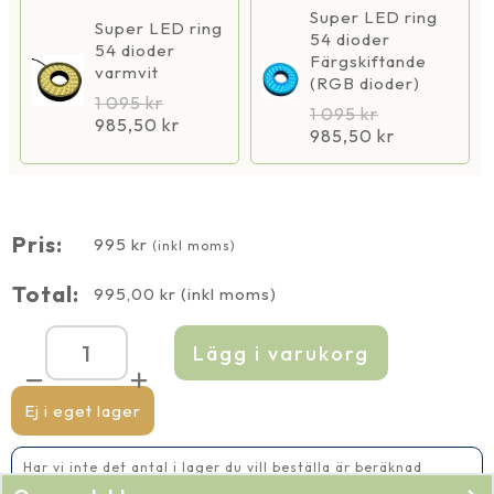
Super LED ring
Super LED ring
54 dioder
54 dioder
Färgskiftande
varmvit
(RGB dioder)
1 095
kr
1 095
kr
985,50
kr
985,50
kr
Pris:
995
kr
(inkl moms)
Total:
995,00
kr
(inkl moms)
Lägg i varukorg
Superjet
4000
mängd
Ej i eget lager
Har vi inte det antal i lager du vill beställa är beräknad
leveranstid 2-5 vardagar