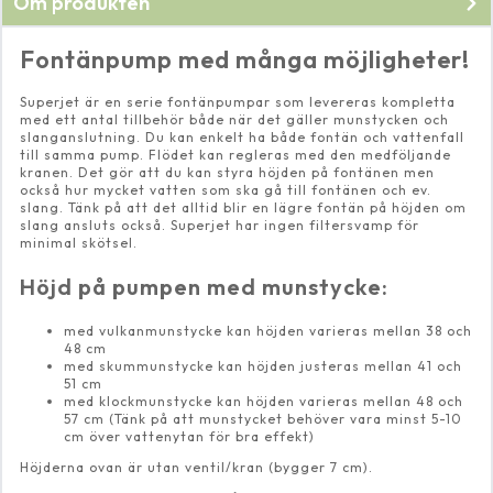
Om produkten
Fontänpump med många möjligheter!
Superjet är en serie fontänpumpar som levereras kompletta
med ett antal tillbehör både när det gäller munstycken och
slanganslutning. Du kan enkelt ha både fontän och vattenfall
till samma pump. Flödet kan regleras med den medföljande
kranen. Det gör att du kan styra höjden på fontänen men
också hur mycket vatten som ska gå till fontänen och ev.
slang. Tänk på att det alltid blir en lägre fontän på höjden om
slang ansluts också. Superjet har ingen filtersvamp för
minimal skötsel.
Höjd på pumpen med munstycke:
med vulkanmunstycke kan höjden varieras mellan 38 och
48 cm
med skummunstycke kan höjden justeras mellan 41 och
51 cm
med klockmunstycke kan höjden varieras mellan 48 och
57 cm (Tänk på att munstycket behöver vara minst 5-10
cm över vattenytan för bra effekt)
Höjderna ovan är utan ventil/kran (bygger 7 cm).